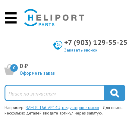
+7 (903) 129-55-25
Заказать звонок
0 ₽
0
Оформить заказ
Например:
RAM-B-166-AP14U, редукторное масло
. Для поиска
нескольких деталей вводите артикул через запятую.