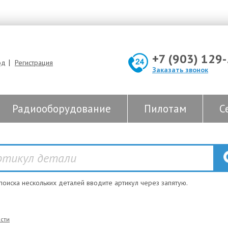
+7 (903) 129
|
од
Регистрация
Заказать звонок
Радиооборудование
Пилотам
С
 поиска нескольких деталей вводите артикул через запятую.
сти