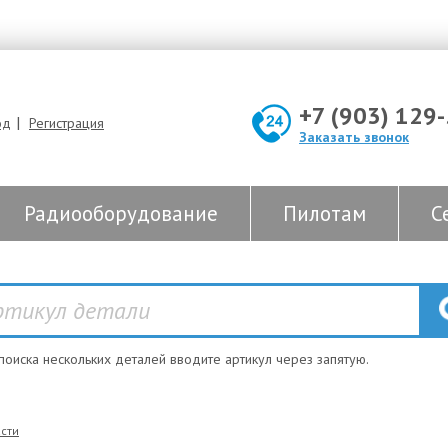
+7 (903) 129
|
од
Регистрация
Заказать звонок
Радиооборудование
Пилотам
С
 поиска нескольких деталей вводите артикул через запятую.
сти