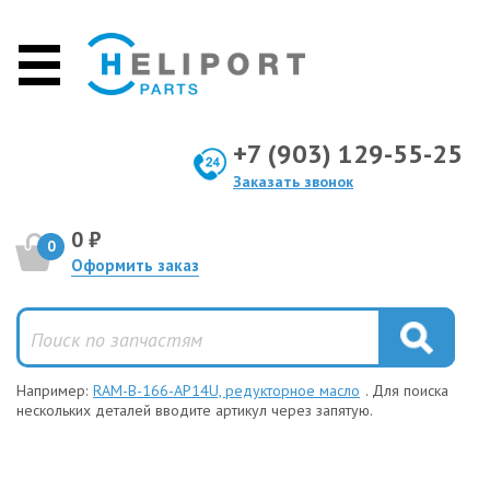
+7 (903) 129-55-25
Заказать звонок
0 ₽
0
Оформить заказ
Например:
RAM-B-166-AP14U, редукторное масло
. Для поиска
нескольких деталей вводите артикул через запятую.