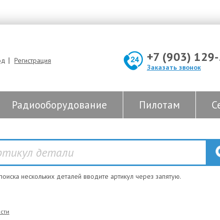
+7 (903) 129
|
од
Регистрация
Заказать звонок
Радиооборудование
Пилотам
С
 поиска нескольких деталей вводите артикул через запятую.
сти