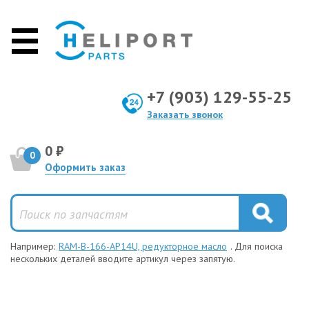
+7 (903) 129-55-25
Заказать звонок
0 ₽
0
Оформить заказ
Например:
RAM-B-166-AP14U, редукторное масло
. Для поиска
нескольких деталей вводите артикул через запятую.