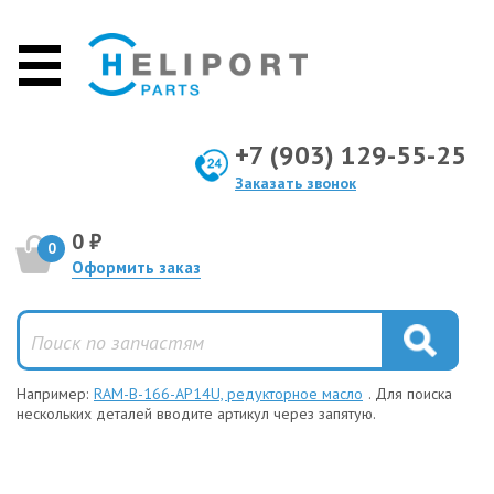
+7 (903) 129-55-25
Заказать звонок
0 ₽
0
Оформить заказ
Например:
RAM-B-166-AP14U, редукторное масло
. Для поиска
нескольких деталей вводите артикул через запятую.