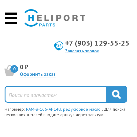
+7 (903) 129-55-25
Заказать звонок
0 ₽
0
Оформить заказ
Например:
RAM-B-166-AP14U, редукторное масло
. Для поиска
нескольких деталей вводите артикул через запятую.