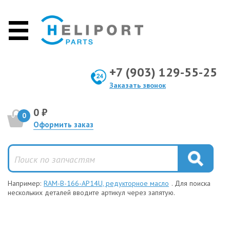
+7 (903) 129-55-25
Заказать звонок
0 ₽
0
Оформить заказ
Например:
RAM-B-166-AP14U, редукторное масло
. Для поиска
нескольких деталей вводите артикул через запятую.