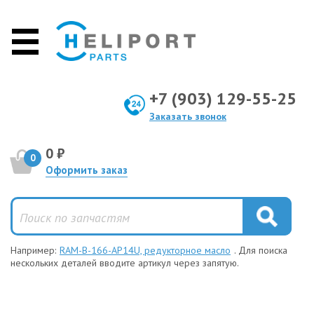
+7 (903) 129-55-25
Заказать звонок
0 ₽
0
Оформить заказ
Например:
RAM-B-166-AP14U, редукторное масло
. Для поиска
нескольких деталей вводите артикул через запятую.