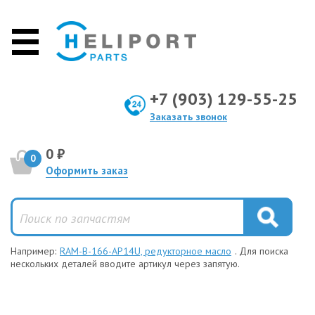
+7 (903) 129-55-25
Заказать звонок
0 ₽
0
Оформить заказ
Например:
RAM-B-166-AP14U, редукторное масло
. Для поиска
нескольких деталей вводите артикул через запятую.