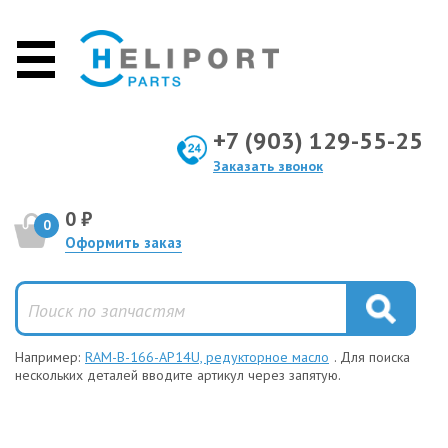
+7 (903) 129-55-25
Заказать звонок
0 ₽
0
Оформить заказ
Например:
RAM-B-166-AP14U, редукторное масло
. Для поиска
нескольких деталей вводите артикул через запятую.