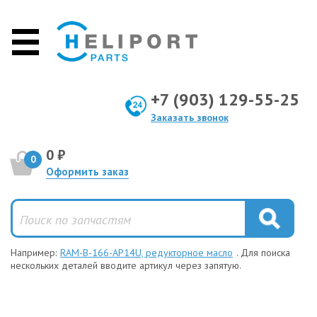
+7 (903) 129-55-25
Заказать звонок
0 ₽
0
Оформить заказ
Например:
RAM-B-166-AP14U, редукторное масло
. Для поиска
нескольких деталей вводите артикул через запятую.