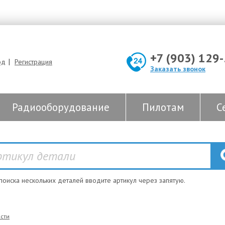
+7 (903) 129
|
од
Регистрация
Заказать звонок
Радиооборудование
Пилотам
С
 поиска нескольких деталей вводите артикул через запятую.
сти