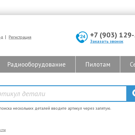
+7 (903) 129
|
од
Регистрация
Заказать звонок
Радиооборудование
Пилотам
С
 поиска нескольких деталей вводите артикул через запятую.
сти