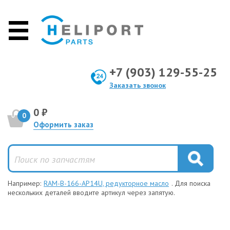
+7 (903) 129-55-25
Заказать звонок
0 ₽
0
Оформить заказ
Например:
RAM-B-166-AP14U, редукторное масло
. Для поиска
нескольких деталей вводите артикул через запятую.