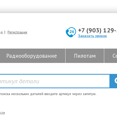
+7 (903) 129
|
од
Регистрация
Заказать звонок
Радиооборудование
Пилотам
С
 поиска нескольких деталей вводите артикул через запятую.
сти