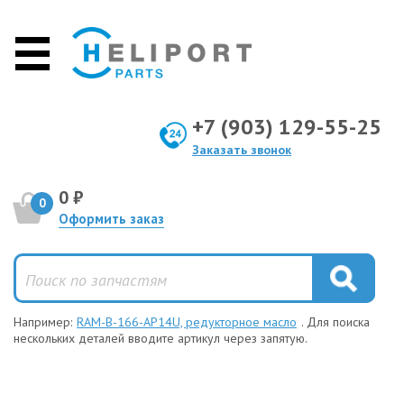
+7 (903) 129-55-25
Заказать звонок
0 ₽
0
Оформить заказ
Например:
RAM-B-166-AP14U, редукторное масло
. Для поиска
нескольких деталей вводите артикул через запятую.