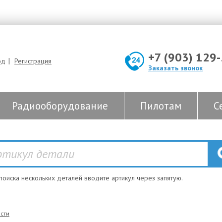
+7 (903) 129
|
од
Регистрация
Заказать звонок
Радиооборудование
Пилотам
С
 поиска нескольких деталей вводите артикул через запятую.
сти