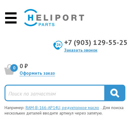
+7 (903) 129-55-25
Заказать звонок
0 ₽
0
Оформить заказ
Например:
RAM-B-166-AP14U, редукторное масло
. Для поиска
нескольких деталей вводите артикул через запятую.