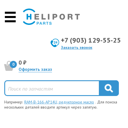
+7 (903) 129-55-25
Заказать звонок
0 ₽
0
Оформить заказ
Например:
RAM-B-166-AP14U, редукторное масло
. Для поиска
нескольких деталей вводите артикул через запятую.