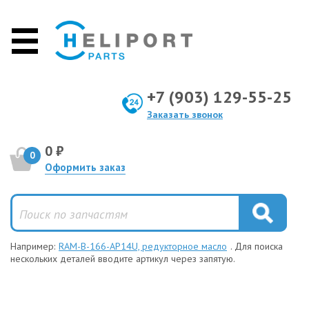
+7 (903) 129-55-25
Заказать звонок
0 ₽
0
Оформить заказ
Например:
RAM-B-166-AP14U, редукторное масло
. Для поиска
нескольких деталей вводите артикул через запятую.