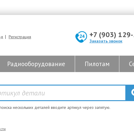
+7 (903) 129
|
од
Регистрация
Заказать звонок
Радиооборудование
Пилотам
С
 поиска нескольких деталей вводите артикул через запятую.
сти