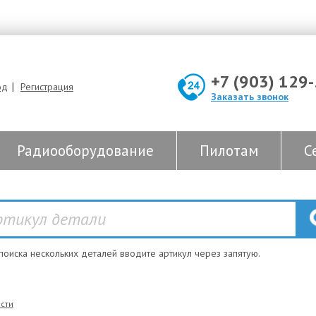
+7 (903) 129
|
од
Регистрация
Заказать звонок
Радиооборудование
Пилотам
С
 поиска нескольких деталей вводите артикул через запятую.
сти