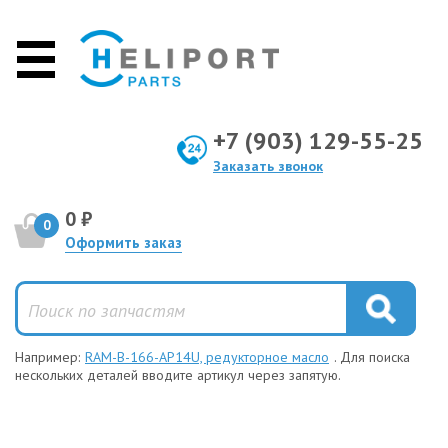
+7 (903) 129-55-25
Заказать звонок
0 ₽
0
Оформить заказ
Например:
RAM-B-166-AP14U, редукторное масло
. Для поиска
нескольких деталей вводите артикул через запятую.