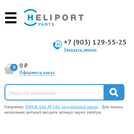
+7 (903) 129-55-25
Заказать звонок
0 ₽
0
Оформить заказ
Например:
RAM-B-166-AP14U, редукторное масло
. Для поиска
нескольких деталей вводите артикул через запятую.