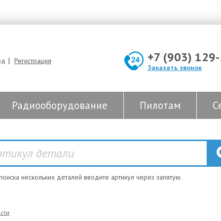
+7 (903) 129
|
од
Регистрация
Заказать звонок
Радиооборудование
Пилотам
С
 поиска нескольких деталей вводите артикул через запятую.
сти