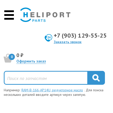
+7 (903) 129-55-25
Заказать звонок
0 ₽
0
Оформить заказ
Например:
RAM-B-166-AP14U, редукторное масло
. Для поиска
нескольких деталей вводите артикул через запятую.