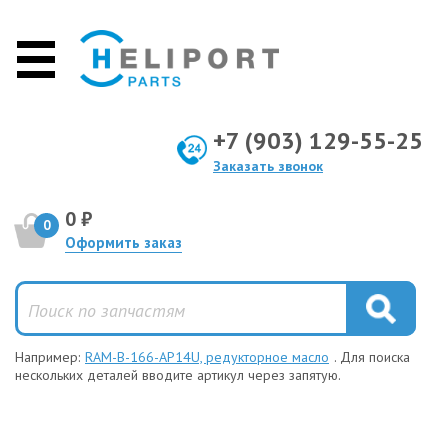
+7 (903) 129-55-25
Заказать звонок
0 ₽
0
Оформить заказ
Например:
RAM-B-166-AP14U, редукторное масло
. Для поиска
нескольких деталей вводите артикул через запятую.