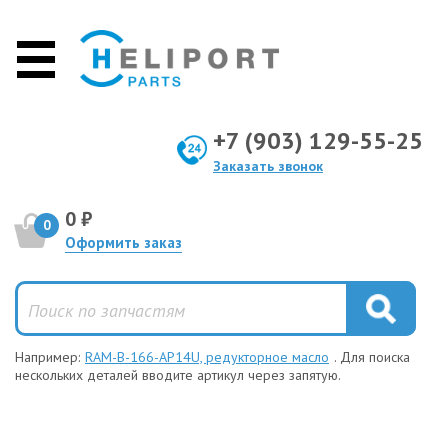
+7 (903) 129-55-25
Заказать звонок
0 ₽
0
Оформить заказ
Например:
RAM-B-166-AP14U, редукторное масло
. Для поиска
нескольких деталей вводите артикул через запятую.