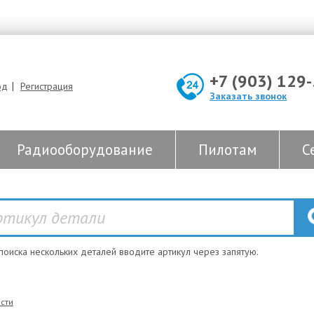
+7 (903) 129
|
од
Регистрация
Заказать звонок
Радиооборудование
Пилотам
С
 поиска нескольких деталей вводите артикул через запятую.
сти