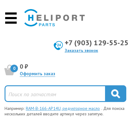
+7 (903) 129-55-25
Заказать звонок
0 ₽
0
Оформить заказ
Например:
RAM-B-166-AP14U, редукторное масло
. Для поиска
нескольких деталей вводите артикул через запятую.