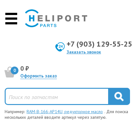
+7 (903) 129-55-25
Заказать звонок
0 ₽
0
Оформить заказ
Например:
RAM-B-166-AP14U, редукторное масло
. Для поиска
нескольких деталей вводите артикул через запятую.