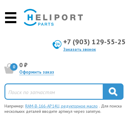
+7 (903) 129-55-25
Заказать звонок
0 ₽
0
Оформить заказ
Например:
RAM-B-166-AP14U, редукторное масло
. Для поиска
нескольких деталей вводите артикул через запятую.