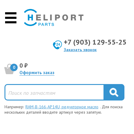
+7 (903) 129-55-25
Заказать звонок
0 ₽
0
Оформить заказ
Например:
RAM-B-166-AP14U, редукторное масло
. Для поиска
нескольких деталей вводите артикул через запятую.