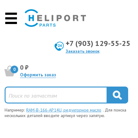
+7 (903) 129-55-25
Заказать звонок
0 ₽
0
Оформить заказ
Например:
RAM-B-166-AP14U, редукторное масло
. Для поиска
нескольких деталей вводите артикул через запятую.