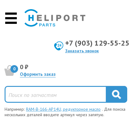
+7 (903) 129-55-25
Заказать звонок
0 ₽
0
Оформить заказ
Например:
RAM-B-166-AP14U, редукторное масло
. Для поиска
нескольких деталей вводите артикул через запятую.