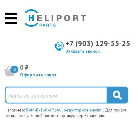
+7 (903) 129-55-25
Заказать звонок
0 ₽
0
Оформить заказ
Например:
RAM-B-166-AP14U, редукторное масло
. Для поиска
нескольких деталей вводите артикул через запятую.