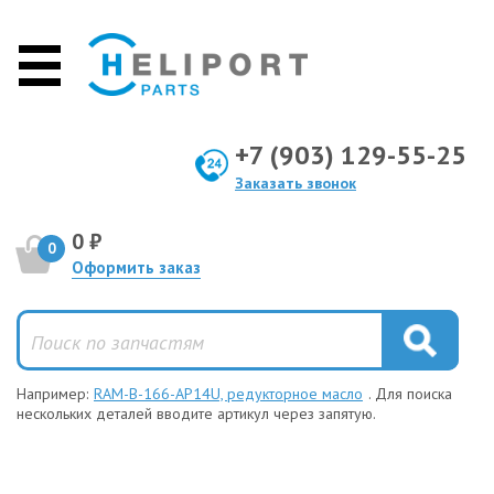
+7 (903) 129-55-25
Заказать звонок
0 ₽
0
Оформить заказ
Например:
RAM-B-166-AP14U, редукторное масло
. Для поиска
нескольких деталей вводите артикул через запятую.