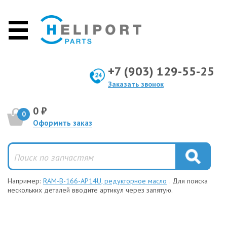
+7 (903) 129-55-25
Заказать звонок
0 ₽
0
Оформить заказ
Например:
RAM-B-166-AP14U, редукторное масло
. Для поиска
нескольких деталей вводите артикул через запятую.