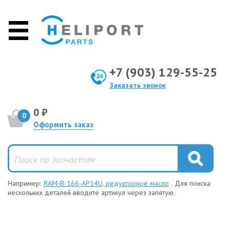
+7 (903) 129-55-25
Заказать звонок
0 ₽
0
Оформить заказ
Например:
RAM-B-166-AP14U, редукторное масло
. Для поиска
нескольких деталей вводите артикул через запятую.