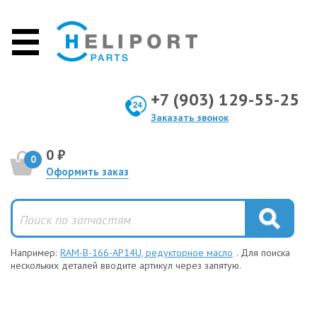
+7 (903) 129-55-25
Заказать звонок
0 ₽
0
Оформить заказ
Например:
RAM-B-166-AP14U, редукторное масло
. Для поиска
нескольких деталей вводите артикул через запятую.