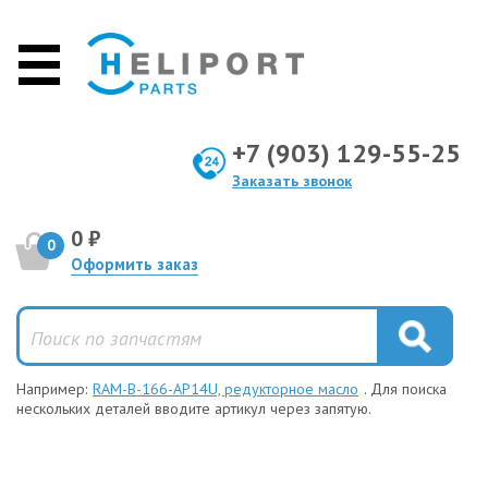
+7 (903) 129-55-25
Заказать звонок
0 ₽
0
Оформить заказ
Например:
RAM-B-166-AP14U, редукторное масло
. Для поиска
нескольких деталей вводите артикул через запятую.