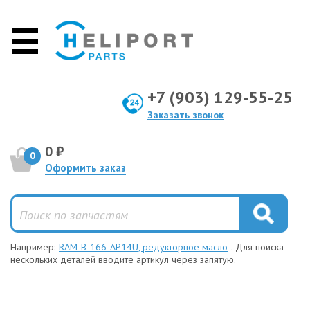
+7 (903) 129-55-25
Заказать звонок
0 ₽
0
Оформить заказ
Например:
RAM-B-166-AP14U, редукторное масло
. Для поиска
нескольких деталей вводите артикул через запятую.