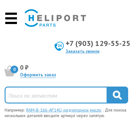
+7 (903) 129-55-25
Заказать звонок
0 ₽
0
Оформить заказ
Например:
RAM-B-166-AP14U, редукторное масло
. Для поиска
нескольких деталей вводите артикул через запятую.