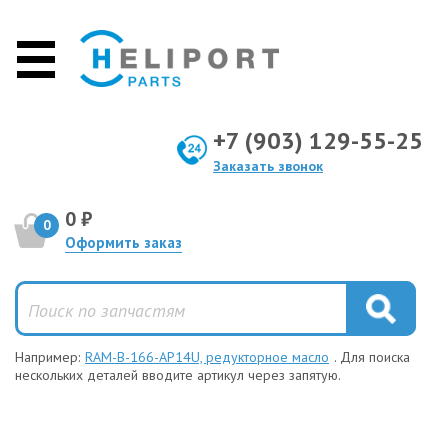
+7 (903) 129-55-25
Заказать звонок
0 ₽
0
Оформить заказ
Например:
RAM-B-166-AP14U, редукторное масло
. Для поиска
нескольких деталей вводите артикул через запятую.