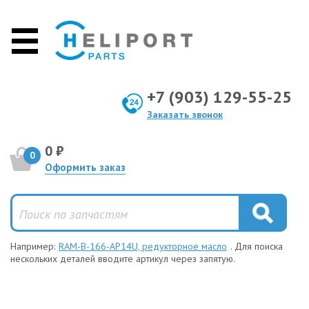
+7 (903) 129-55-25
Заказать звонок
0 ₽
0
Оформить заказ
Например:
RAM-B-166-AP14U, редукторное масло
. Для поиска
нескольких деталей вводите артикул через запятую.