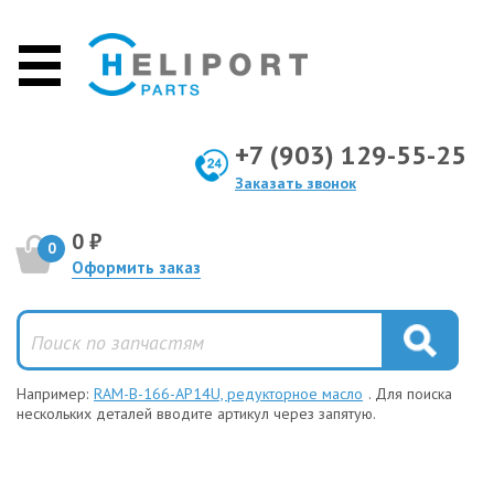
+7 (903) 129-55-25
Заказать звонок
0 ₽
0
Оформить заказ
Например:
RAM-B-166-AP14U, редукторное масло
. Для поиска
нескольких деталей вводите артикул через запятую.