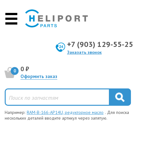
+7 (903) 129-55-25
Заказать звонок
0 ₽
0
Оформить заказ
Например:
RAM-B-166-AP14U, редукторное масло
. Для поиска
нескольких деталей вводите артикул через запятую.