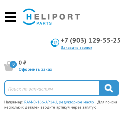
+7 (903) 129-55-25
Заказать звонок
0 ₽
0
Оформить заказ
Например:
RAM-B-166-AP14U, редукторное масло
. Для поиска
нескольких деталей вводите артикул через запятую.